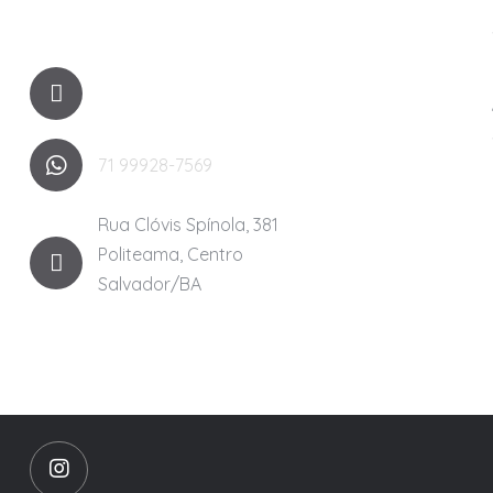
71 3525-2788
71 99928-7569
Rua Clóvis Spínola, 381
Politeama, Centro
Salvador/BA