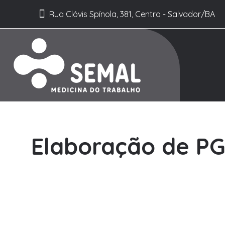
Rua Clóvis Spínola, 381, Centro - Salvador/BA
Elaboração de P