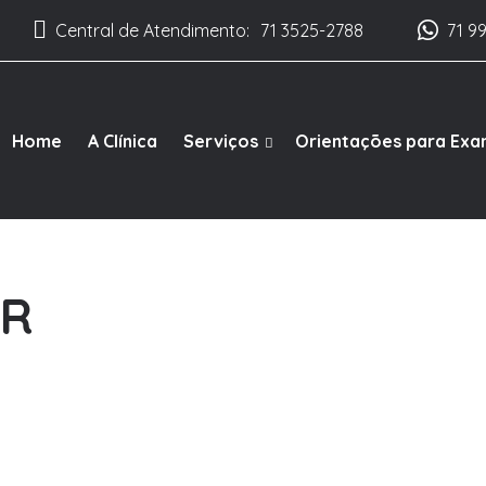
Central de Atendimento:
71 3525-2788
71 9
Home
A Clínica
Serviços
Orientações para Ex
GR